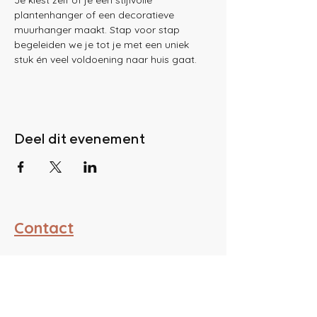
Je kiest zelf of je een stijlvolle 
plantenhanger of een decoratieve 
muurhanger maakt. Stap voor stap 
begeleiden we je tot je met een uniek 
stuk én veel voldoening naar huis gaat.
Deel dit evenement
Contact
ATELIER PIUM
BE0761988151
hello@atelierpium.be