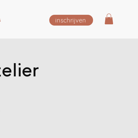
inschrijven
S
elier
!