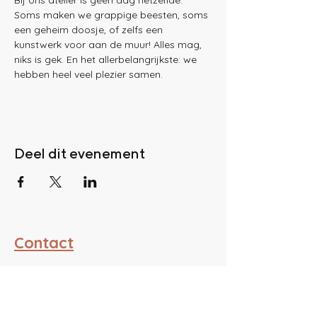
Bij ons atelier is geen dag hetzelfde. 
Soms maken we grappige beesten, soms 
een geheim doosje, of zelfs een 
kunstwerk voor aan de muur! Alles mag, 
niks is gek. En het allerbelangrijkste: we 
hebben heel veel plezier samen.
Deel dit evenement
Contact
ATELIER PIUM
BE0761988151
hello@atelierpium.be