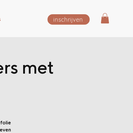
inschrijven
S
ers met
folie
leven