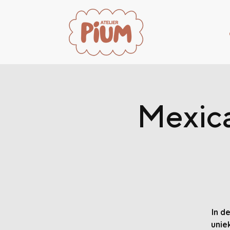
Mexica
In d
unie