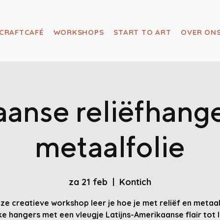
CRAFTCAFÉ
WORKSHOPS
START TO ART
OVER ON
anse reliëfhang
metaalfolie
za 21 feb
  |  
Kontich
eze creatieve workshop leer je hoe je met reliëf en metaal
ke hangers met een vleugje Latijns-Amerikaanse flair tot 