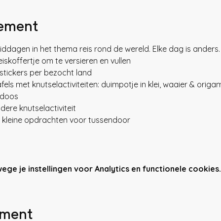
nement
middagen in het thema reis rond de wereld. Elke dag is anders.
iskoffertje om te versieren en vullen
stickers per bezocht land
els met knutselactiviteiten: duimpotje in klei, waaier & origam
jkdoos
dere knutselactiviteit
 kleine opdrachten voor tussendoor
e je instellingen voor Analytics en functionele cookies.
ement