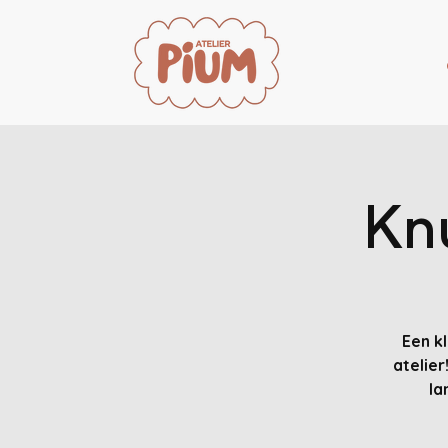
Knu
Een k
atelier
la