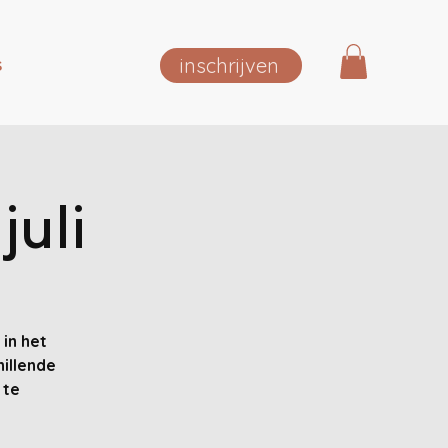
inschrijven
S
juli
in het
hillende
 te