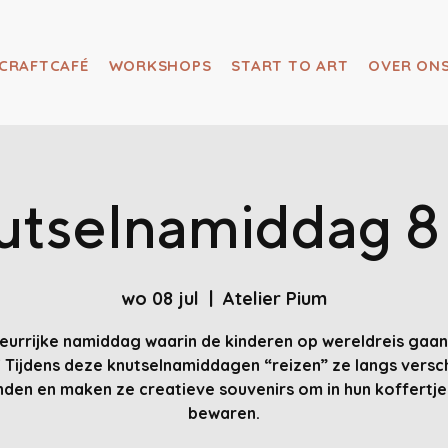
CRAFTCAFÉ
WORKSHOPS
START TO ART
OVER ON
tselnamiddag 8 
wo 08 jul
  |  
Atelier Pium
leurrijke namiddag waarin de kinderen op wereldreis gaan 
! Tijdens deze knutselnamiddagen “reizen” ze langs versc
nden en maken ze creatieve souvenirs om in hun koffertje
bewaren.