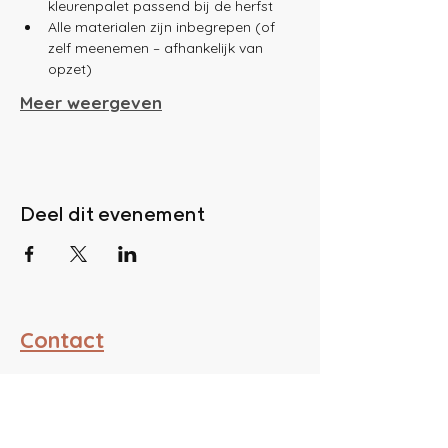
kleurenpalet passend bij de herfst
Alle materialen zijn inbegrepen (of 
zelf meenemen – afhankelijk van 
opzet)
Meer weergeven
Deel dit evenement
Contact
ATELIER PIUM
BE0761988151
hello@atelierpium.be