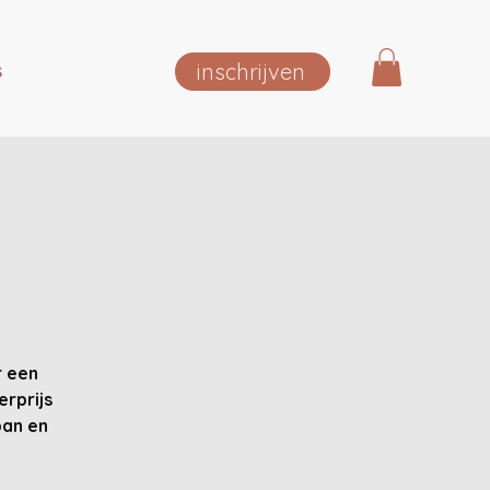
inschrijven
S
r een
erprijs
pan en