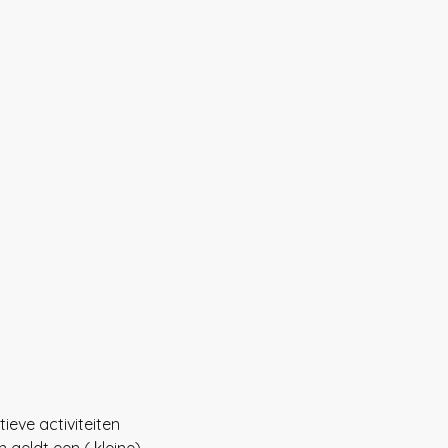
ieve activiteiten
 geldt een ( kleine) 