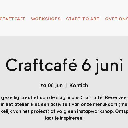
CRAFTCAFÉ
WORKSHOPS
START TO ART
OVER ON
Craftcafé 6 juni
za 06 jun
  |  
Kontich
gezellig creatief aan de slag in ons Craftcafé! Reservee
 in het atelier. kies een activiteit van onze menukaart (me
kelijk van het project) of volg een instapworkshop. Onts
laat je inspireren!