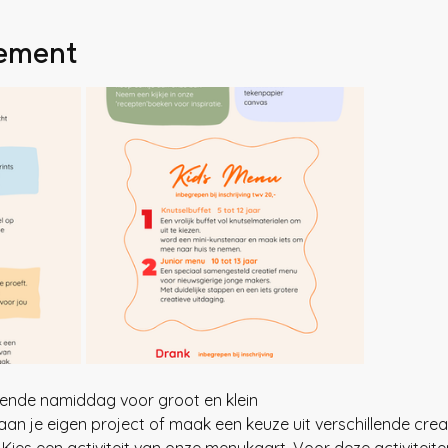
nement
nende namiddag voor groot en klein
an je eigen project of maak een keuze uit verschillende creat
 Kies een activiteit van onze menukaart. Voor deze activiteiten