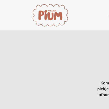
Kom 
plekje
afhan